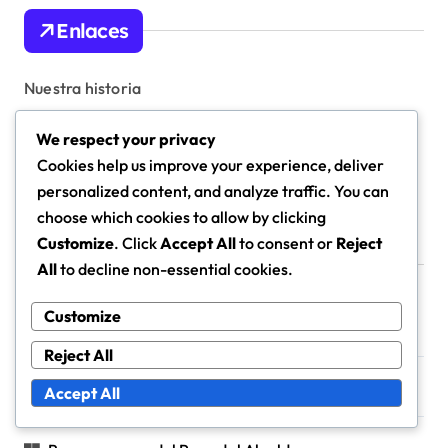
Enlaces
Nuestra historia
Contáctanos
We respect your privacy
Cookies help us improve your experience, deliver
Navegar
personalized content, and analyze traffic. You can
choose which cookies to allow by clicking
Customize
. Click
Accept All
to consent or
Reject
Categorías
All
to decline non-essential cookies.
Customize
Premios de la Pista del Evento
Reject All
Reclamaciones Diarias y Semanales
Accept All