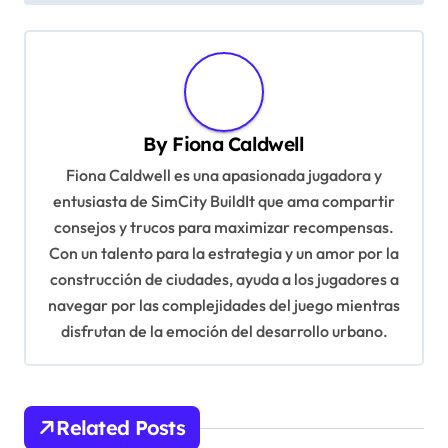
n
a
v
i
By
Fiona Caldwell
g
Fiona Caldwell es una apasionada jugadora y
a
entusiasta de SimCity BuildIt que ama compartir
t
consejos y trucos para maximizar recompensas.
Con un talento para la estrategia y un amor por la
i
construcción de ciudades, ayuda a los jugadores a
o
navegar por las complejidades del juego mientras
n
disfrutan de la emoción del desarrollo urbano.
Related Posts