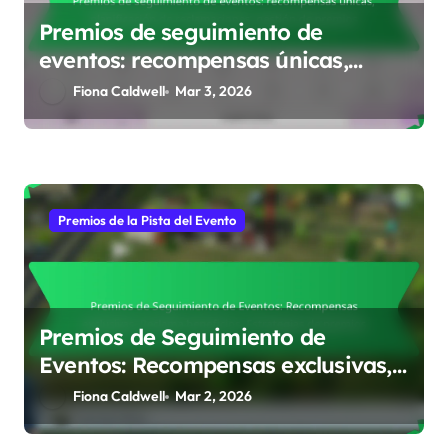
Premios de seguimiento de
eventos: recompensas únicas,
planificación de reclamaciones,
Fiona Caldwell
Mar 3, 2026
gestión de premios
Premios de la Pista del Evento
Premios de Seguimiento de
Eventos: Recompensas exclusivas,
Reclama beneficios, Estrategias de
Fiona Caldwell
Mar 2, 2026
premios