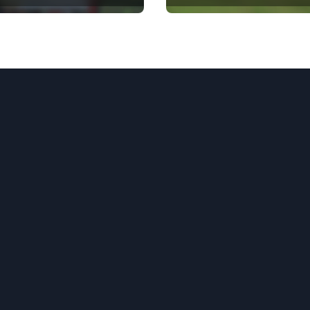
ación,
de reclamo, Gestión
cia en
de bonificaciones
aciones,
icación de
pensas