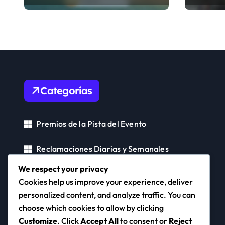
de recompensas,
bonific
Gestión de recursos
Eficien
reclam
Planif
recom
Categorías
Premios de la Pista del Evento
Reclamaciones Diarias y Semanales
We respect your privacy
Recompensas del Pase del Alcalde
Cookies help us improve your experience, deliver
personalized content, and analyze traffic. You can
choose which cookies to allow by clicking
Customize
. Click
Accept All
to consent or
Reject