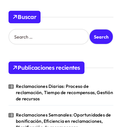
Buscar
S
e
a
r
c
h
Publicaciones recientes
f
o
r
Reclamaciones Diarias: Proceso de
:
reclamación, Tiempo de recompensas, Gestión
de recursos
Reclamaciones Semanales: Oportunidades de
bonificación, Eficiencia en reclamaciones,