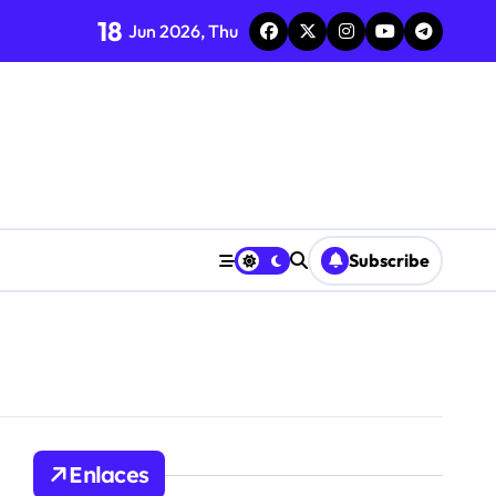
 premios
18
Jun 2026, Thu
cursos
os
ias de recursos
s
Subscribe
ficaciones
Enlaces