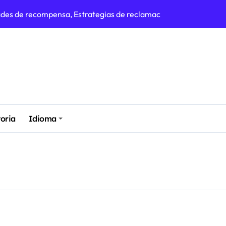
des de recompensa, Estrategias de reclamación, Evaluación de
de reclamaciones, Planificación estratégica, Asignación de re
maciones, Oportunidades de bonificación, Estrategias de recurs
sivos, Distribución de recompensas, Métodos de reclamación
 Premios adicionales, Oportunidades de reclamación, Estrateg
 recompensas, Momento de reclamación, Asignación de recurso
toria
Idioma
ecompensas, Eficiencia en reclamaciones, Planificación de boni
 reclamación, Tiempo de recompensas, Gestión de recursos