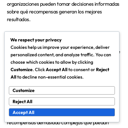
organizaciones pueden tomar decisiones informadas
sobre qué recompensas generan los mejores
resultados.
Al seleccionar una aplicación de planificación de
We respect your privacy
recompensas, considera la experiencia del usuario.
Cookies help us improve your experience, deliver
Una interfaz sencilla puede facilitar la adopción entre
personalized content, and analyze traffic. You can
empleados y gerentes por igual, asegurando que la
choose which cookies to allow by clicking
herramienta se utilice de manera efectiva. Además,
Customize
. Click
Accept All
to consent or
Reject
asegúrate de que la aplicación pueda generar
All
to decline non-essential cookies.
informes que proporcionen información sobre el
éxito de los programas de recompensas.
Customize
Reject All
Finalmente, ten en cuenta las posibles trampas en la
Accept All
planificación de recompensas. Evita estructuras de
recompensas demasiado complejas que puedan